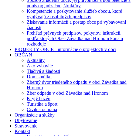
Spôsob zriadenia obce, jej právomoci a kompetencie a
popis organizačnej štruktúry
Kompetencie a poskytovanie služieb obcou, ktoré
vyplývajú z osobitných predpisov
Získavanie informácií a postup obce pri vybavovaní
žiadostí
Prehľad právnych predpisov, pokynov, inštrukcií,
podľa ktorých Obec Závadka nad Hronom koná a
rozhoduje
PROJEKTY OBCE - informácie o projektoch v obci
OBČAN
Aktuality
Ako vybavíte
Tlačivá a žiadosti
Dom smútku
Zberný dvor triedeného odpadu v obci Závadka nad
Hronom
Zber odpadu v obci Závadka nad Hronom
Krytý bazén
Turistika a šport
Civilná ochrana
Organizácie a služby
Ubytovanie
Stravovanie
Kontakt