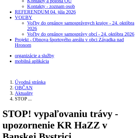
Kontakty a poloha OÚ
Kontakty - zoznam osob
REFERENDUM 04. júla 2026
VOĽBY
Voľby do orgánov samosprávnych krajov - 24. októbra
2026
Voľby do orgánov samosprávy obcí - 24. októbra 2026
Projekt - Obnova športového areálu v obci Závadka nad
Hronom
organizácie a služby
mobilná aplikácia
Úvodná stránka
OBČAN
Aktuality
STOP ...
STOP! vypaľovaniu trávy -
upozornenie KR HaZZ v
Banskej Bystrici