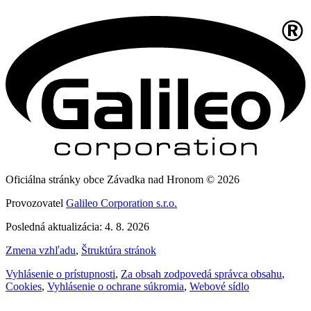
Oficiálna stránky obce Závadka nad Hronom © 2026
Provozovatel
Galileo Corporation s.r.o.
Posledná aktualizácia: 4. 8. 2026
Zmena vzhľadu
,
Štruktúra stránok
Vyhlásenie o prístupnosti
,
Za obsah zodpovedá správca obsahu
,
Cookies
,
Vyhlásenie o ochrane súkromia
,
Webové sídlo