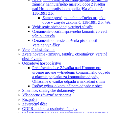
zámeny nehnuteľného majetku obce Závadka
nad Hronom spôsobom podľa §9a zákona č.
138⁄1991 Zb.
Zámer prenájmu nehnuteľného majetku
obce v zmysle zákona č. 138⁄1991 Zb. §9a
Vyhlásenie obchodnej verejnej súťaže
Oznámenie o začatí správneho konania vo veci
výrubu drevín
Oznámenia o mieste uloženia písomnosti -
Verejné vyhlášky
Verejné obstarávanie
Zverejňovanie - zmluvy, faktúry, objednávky, verejné
obstarávanie
Odpadové hospodárstvo
Prehlásenie obce Závadka nad Hronom pre
určenie úrovne vytriedenia komunálneho odpadu
a platenia poplatku za komunálne odpady,
Ohlásenie o vzniku odpadu a nakladaní s ním
Ročný výkaz o komunálnom odpade z obce
Smernice, strategické dokumenty
Všeobecne záväzné nariadenia
Rozpočet
Záverečný účet
GDPR - ochrana osobných údajov