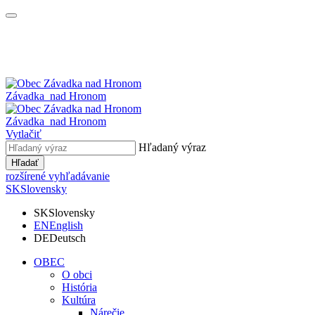
Závadka
nad Hronom
Závadka
nad Hronom
Vytlačiť
Hľadaný výraz
Hľadať
rozšírené vyhľadávanie
SK
Slovensky
SK
Slovensky
EN
English
DE
Deutsch
OBEC
O obci
História
Kultúra
Nárečie