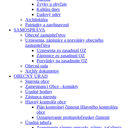
Zvyky a obyčaje
Kultúra dnes
Ľudový odev
Architektúra
Pamiatky a zaujímavosti
SAMOSPRÁVA
Obecné zastupiteľstvo
Uznesenia, zápisnice a pozvánky obecného
zastupiteľstva
Uznesenia zo zasadnutí OZ
Zápisnice zo zasadnutí OZ
Pozvánky na zasadnutie OZ
Obecná rada
Archív dokumetov
OBECNÝ ÚRAD
Starosta obce
Zamestnanci Obce - kontakty
Úradné hodiny
Zástupca starostu
Hlavný kontrolór obce
Plán kontrolnej činnosti Hlavného kontrolóra
obce
Oznamovanie protispoločenskej činnosti
Úradná tabuľa
Zverejnenie zámeru prevodu, nájmu, zaťaženia,