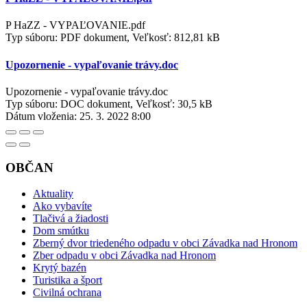
P HaZZ - VYPAĽOVANIE.pdf
Typ súboru: PDF dokument, Veľkosť: 812,81 kB
Upozornenie - vypaľovanie trávy.doc
Upozornenie - vypaľovanie trávy.doc
Typ súboru: DOC dokument, Veľkosť: 30,5 kB
Dátum vloženia:
25. 3. 2022 8:00
OBČAN
Aktuality
Ako vybavíte
Tlačivá a žiadosti
Dom smútku
Zberný dvor triedeného odpadu v obci Závadka nad Hronom
Zber odpadu v obci Závadka nad Hronom
Krytý bazén
Turistika a šport
Civilná ochrana