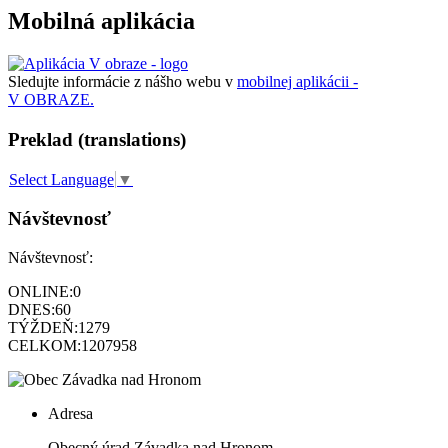
Mobilná aplikácia
Sledujte informácie z nášho webu v
mobilnej aplikácii -
V OBRAZE.
Preklad (translations)
Select Language
▼
Návštevnosť
Návštevnosť:
ONLINE:
0
DNES:
60
TÝŽDEŇ:
1279
CELKOM:
1207958
Adresa
Obecný úrad Závadka nad Hronom