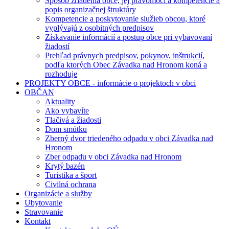
Spôsob zriadenia obce, jej právomoci a kompetencie a
popis organizačnej štruktúry
Kompetencie a poskytovanie služieb obcou, ktoré
vyplývajú z osobitných predpisov
Získavanie informácií a postup obce pri vybavovaní
žiadostí
Prehľad právnych predpisov, pokynov, inštrukcií,
podľa ktorých Obec Závadka nad Hronom koná a
rozhoduje
PROJEKTY OBCE - informácie o projektoch v obci
OBČAN
Aktuality
Ako vybavíte
Tlačivá a žiadosti
Dom smútku
Zberný dvor triedeného odpadu v obci Závadka nad
Hronom
Zber odpadu v obci Závadka nad Hronom
Krytý bazén
Turistika a šport
Civilná ochrana
Organizácie a služby
Ubytovanie
Stravovanie
Kontakt