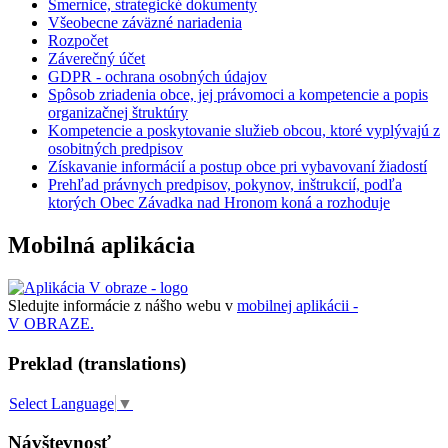
Smernice, strategické dokumenty
Všeobecne záväzné nariadenia
Rozpočet
Záverečný účet
GDPR - ochrana osobných údajov
Spôsob zriadenia obce, jej právomoci a kompetencie a popis
organizačnej štruktúry
Kompetencie a poskytovanie služieb obcou, ktoré vyplývajú z
osobitných predpisov
Získavanie informácií a postup obce pri vybavovaní žiadostí
Prehľad právnych predpisov, pokynov, inštrukcií, podľa
ktorých Obec Závadka nad Hronom koná a rozhoduje
Mobilná aplikácia
Sledujte informácie z nášho webu v
mobilnej aplikácii -
V OBRAZE.
Preklad (translations)
Select Language
▼
Návštevnosť