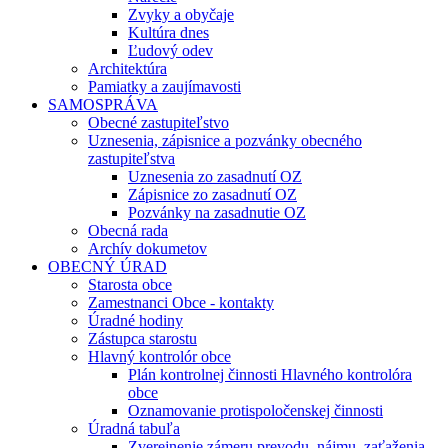
Zvyky a obyčaje
Kultúra dnes
Ľudový odev
Architektúra
Pamiatky a zaujímavosti
SAMOSPRÁVA
Obecné zastupiteľstvo
Uznesenia, zápisnice a pozvánky obecného
zastupiteľstva
Uznesenia zo zasadnutí OZ
Zápisnice zo zasadnutí OZ
Pozvánky na zasadnutie OZ
Obecná rada
Archív dokumetov
OBECNÝ ÚRAD
Starosta obce
Zamestnanci Obce - kontakty
Úradné hodiny
Zástupca starostu
Hlavný kontrolór obce
Plán kontrolnej činnosti Hlavného kontrolóra
obce
Oznamovanie protispoločenskej činnosti
Úradná tabuľa
Zverejnenie zámeru prevodu, nájmu, zaťaženia,