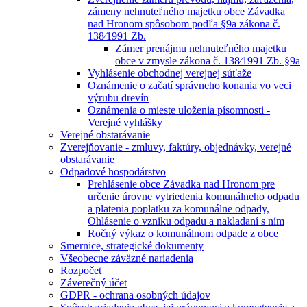
zámeny nehnuteľného majetku obce Závadka
nad Hronom spôsobom podľa §9a zákona č.
138⁄1991 Zb.
Zámer prenájmu nehnuteľného majetku
obce v zmysle zákona č. 138⁄1991 Zb. §9a
Vyhlásenie obchodnej verejnej súťaže
Oznámenie o začatí správneho konania vo veci
výrubu drevín
Oznámenia o mieste uloženia písomnosti -
Verejné vyhlášky
Verejné obstarávanie
Zverejňovanie - zmluvy, faktúry, objednávky, verejné
obstarávanie
Odpadové hospodárstvo
Prehlásenie obce Závadka nad Hronom pre
určenie úrovne vytriedenia komunálneho odpadu
a platenia poplatku za komunálne odpady,
Ohlásenie o vzniku odpadu a nakladaní s ním
Ročný výkaz o komunálnom odpade z obce
Smernice, strategické dokumenty
Všeobecne záväzné nariadenia
Rozpočet
Záverečný účet
GDPR - ochrana osobných údajov