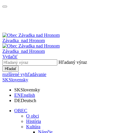
Závadka
nad Hronom
Závadka
nad Hronom
Vytlačiť
Hľadaný výraz
Hľadať
rozšírené vyhľadávanie
SK
Slovensky
SK
Slovensky
EN
English
DE
Deutsch
OBEC
O obci
História
Kultúra
Nárečie