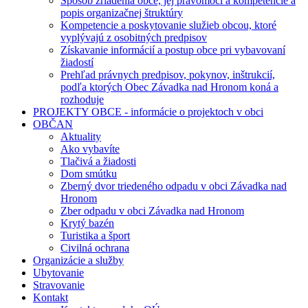
Spôsob zriadenia obce, jej právomoci a kompetencie a
popis organizačnej štruktúry
Kompetencie a poskytovanie služieb obcou, ktoré
vyplývajú z osobitných predpisov
Získavanie informácií a postup obce pri vybavovaní
žiadostí
Prehľad právnych predpisov, pokynov, inštrukcií,
podľa ktorých Obec Závadka nad Hronom koná a
rozhoduje
PROJEKTY OBCE - informácie o projektoch v obci
OBČAN
Aktuality
Ako vybavíte
Tlačivá a žiadosti
Dom smútku
Zberný dvor triedeného odpadu v obci Závadka nad
Hronom
Zber odpadu v obci Závadka nad Hronom
Krytý bazén
Turistika a šport
Civilná ochrana
Organizácie a služby
Ubytovanie
Stravovanie
Kontakt