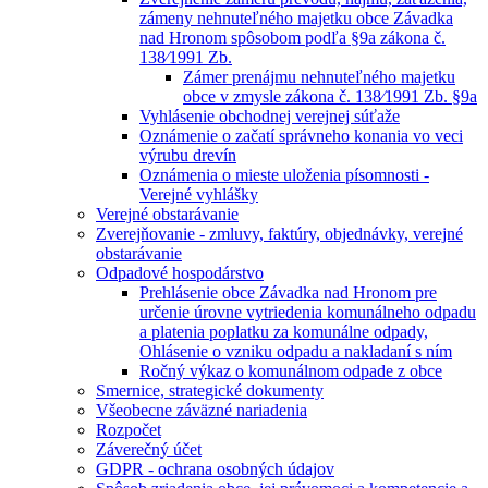
zámeny nehnuteľného majetku obce Závadka
nad Hronom spôsobom podľa §9a zákona č.
138⁄1991 Zb.
Zámer prenájmu nehnuteľného majetku
obce v zmysle zákona č. 138⁄1991 Zb. §9a
Vyhlásenie obchodnej verejnej súťaže
Oznámenie o začatí správneho konania vo veci
výrubu drevín
Oznámenia o mieste uloženia písomnosti -
Verejné vyhlášky
Verejné obstarávanie
Zverejňovanie - zmluvy, faktúry, objednávky, verejné
obstarávanie
Odpadové hospodárstvo
Prehlásenie obce Závadka nad Hronom pre
určenie úrovne vytriedenia komunálneho odpadu
a platenia poplatku za komunálne odpady,
Ohlásenie o vzniku odpadu a nakladaní s ním
Ročný výkaz o komunálnom odpade z obce
Smernice, strategické dokumenty
Všeobecne záväzné nariadenia
Rozpočet
Záverečný účet
GDPR - ochrana osobných údajov