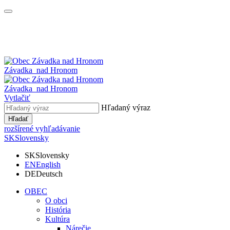
Závadka
nad Hronom
Závadka
nad Hronom
Vytlačiť
Hľadaný výraz
Hľadať
rozšírené vyhľadávanie
SK
Slovensky
SK
Slovensky
EN
English
DE
Deutsch
OBEC
O obci
História
Kultúra
Nárečie