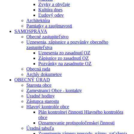
Zvyky a obyčaje
Kultúra dnes
Ľudový odev
Architektúra
Pamiatky a zaujímavosti
SAMOSPRÁVA
Obecné zastupiteľstvo
Uznesenia, zápisnice a pozvánky obecného
zastupiteľstva
Uznesenia zo zasadnutí OZ
Zápisnice zo zasadnutí OZ
Pozvánky na zasadnutie OZ
Obecná rada
Archív dokumetov
OBECNÝ ÚRAD
Starosta obce
Zamestnanci Obce - kontakty
Úradné hodiny
Zástupca starostu
Hlavný kontrolór obce
Plán kontrolnej činnosti Hlavného kontrolóra
obce
Oznamovanie protispoločenskej činnosti
Úradná tabuľa
Zverejnenie zámeru prevodu, nájmu, zaťaženia,