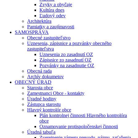
Zvyky a obyčaje
Kultúra dnes
Ľudový odev
Architektúra
Pamiatky a zaujímavosti
SAMOSPRÁVA
Obecné zastupiteľstvo
Uznesenia, zápisnice a pozvánky obecného
zastupiteľstva
Uznesenia zo zasadnutí OZ
Zápisnice zo zasadnutí OZ
Pozvánky na zasadnutie OZ
Obecná rada
Archív dokumetov
OBECNÝ ÚRAD
Starosta obce
Zamestnanci Obce - kontakty
Úradné hodiny
Zástupca starostu
Hlavný kontrolór obce
Plán kontrolnej činnosti Hlavného kontrolóra
obce
Oznamovanie protispoločenskej činnosti
Úradná tabuľa
Zverejnenie zámeru prevodu, nájmu, zaťaženia,