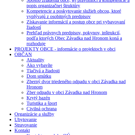
Spôsob zriadenia obce, jej právomoci a kompetencie a
popis organizačnej štruktúry
Kompetencie a poskytovanie služieb obcou, ktoré
vyplývajú z osobitných predpisov
Získavanie informácií a postup obce pri vybavovaní
žiadostí
Prehľad právnych predpisov, pokynov, inštrukcií,
podľa ktorých Obec Závadka nad Hronom koná a
rozhoduje
PROJEKTY OBCE - informácie o projektoch v obci
OBČAN
Aktuality
Ako vybavíte
Tlačivá a žiadosti
Dom smútku
Zberný dvor triedeného odpadu v obci Závadka nad
Hronom
Zber odpadu v obci Závadka nad Hronom
Krytý bazén
Turistika a šport
Civilná ochrana
Organizácie a služby
Ubytovanie
Stravovanie
Kontakt