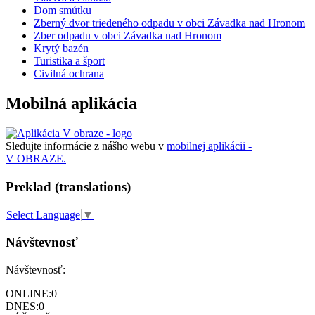
Dom smútku
Zberný dvor triedeného odpadu v obci Závadka nad Hronom
Zber odpadu v obci Závadka nad Hronom
Krytý bazén
Turistika a šport
Civilná ochrana
Mobilná aplikácia
Sledujte informácie z nášho webu v
mobilnej aplikácii -
V OBRAZE.
Preklad (translations)
Select Language
▼
Návštevnosť
Návštevnosť:
ONLINE:
0
DNES:
0