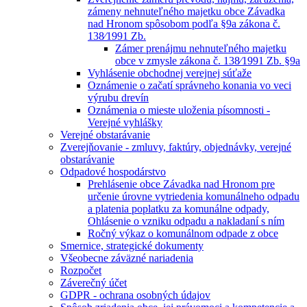
zámeny nehnuteľného majetku obce Závadka
nad Hronom spôsobom podľa §9a zákona č.
138⁄1991 Zb.
Zámer prenájmu nehnuteľného majetku
obce v zmysle zákona č. 138⁄1991 Zb. §9a
Vyhlásenie obchodnej verejnej súťaže
Oznámenie o začatí správneho konania vo veci
výrubu drevín
Oznámenia o mieste uloženia písomnosti -
Verejné vyhlášky
Verejné obstarávanie
Zverejňovanie - zmluvy, faktúry, objednávky, verejné
obstarávanie
Odpadové hospodárstvo
Prehlásenie obce Závadka nad Hronom pre
určenie úrovne vytriedenia komunálneho odpadu
a platenia poplatku za komunálne odpady,
Ohlásenie o vzniku odpadu a nakladaní s ním
Ročný výkaz o komunálnom odpade z obce
Smernice, strategické dokumenty
Všeobecne záväzné nariadenia
Rozpočet
Záverečný účet
GDPR - ochrana osobných údajov