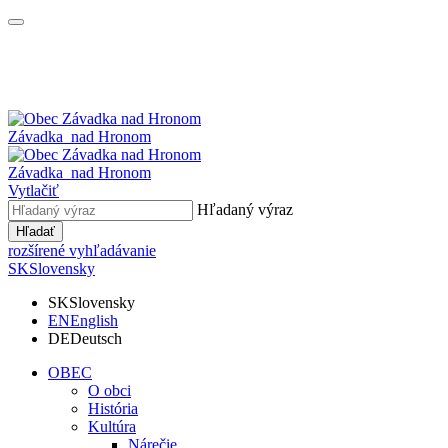
Závadka
nad Hronom
Závadka
nad Hronom
Vytlačiť
Hľadaný výraz
Hľadať
rozšírené vyhľadávanie
SK
Slovensky
SK
Slovensky
EN
English
DE
Deutsch
OBEC
O obci
História
Kultúra
Nárečie