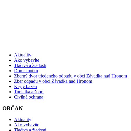
Aktuality
Ako vybavíte
Tlačivá a žiadosti
Dom smútku
Zberný dvor triedeného odpadu v obci Závadka nad Hronom
Zber odpadu v obci Závadka nad Hronom
Krytý bazén
Turistika a šport
Civilná ochrana
OBČAN
Aktuality
Ako vybavíte
Tlačivá a žiadosti