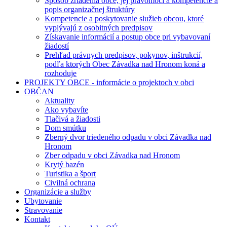
Spôsob zriadenia obce, jej právomoci a kompetencie a
popis organizačnej štruktúry
Kompetencie a poskytovanie služieb obcou, ktoré
vyplývajú z osobitných predpisov
Získavanie informácií a postup obce pri vybavovaní
žiadostí
Prehľad právnych predpisov, pokynov, inštrukcií,
podľa ktorých Obec Závadka nad Hronom koná a
rozhoduje
PROJEKTY OBCE - informácie o projektoch v obci
OBČAN
Aktuality
Ako vybavíte
Tlačivá a žiadosti
Dom smútku
Zberný dvor triedeného odpadu v obci Závadka nad
Hronom
Zber odpadu v obci Závadka nad Hronom
Krytý bazén
Turistika a šport
Civilná ochrana
Organizácie a služby
Ubytovanie
Stravovanie
Kontakt