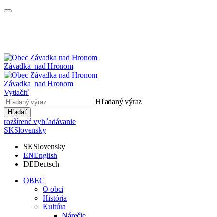
Závadka
nad Hronom
Závadka
nad Hronom
Vytlačiť
Hľadaný výraz
Hľadať
rozšírené vyhľadávanie
SK
Slovensky
SK
Slovensky
EN
English
DE
Deutsch
OBEC
O obci
História
Kultúra
Nárečie