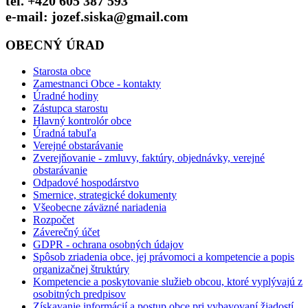
tel. +420 605 387 593
e-mail: jozef.siska@gmail.com
OBECNÝ ÚRAD
Starosta obce
Zamestnanci Obce - kontakty
Úradné hodiny
Zástupca starostu
Hlavný kontrolór obce
Úradná tabuľa
Verejné obstarávanie
Zverejňovanie - zmluvy, faktúry, objednávky, verejné
obstarávanie
Odpadové hospodárstvo
Smernice, strategické dokumenty
Všeobecne záväzné nariadenia
Rozpočet
Záverečný účet
GDPR - ochrana osobných údajov
Spôsob zriadenia obce, jej právomoci a kompetencie a popis
organizačnej štruktúry
Kompetencie a poskytovanie služieb obcou, ktoré vyplývajú z
osobitných predpisov
Získavanie informácií a postup obce pri vybavovaní žiadostí