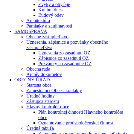
Zvyky a obyčaje
Kultúra dnes
Ľudový odev
Architektúra
Pamiatky a zaujímavosti
SAMOSPRÁVA
Obecné zastupiteľstvo
Uznesenia, zápisnice a pozvánky obecného
zastupiteľstva
Uznesenia zo zasadnutí OZ
Zápisnice zo zasadnutí OZ
Pozvánky na zasadnutie OZ
Obecná rada
Archív dokumetov
OBECNÝ ÚRAD
Starosta obce
Zamestnanci Obce - kontakty
Úradné hodiny
Zástupca starostu
Hlavný kontrolór obce
Plán kontrolnej činnosti Hlavného kontrolóra
obce
Oznamovanie protispoločenskej činnosti
Úradná tabuľa
Zverejnenie zámeru prevodu, nájmu, zaťaženia,