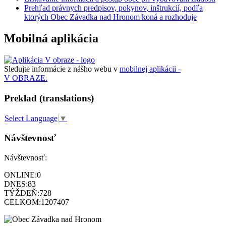
Prehľad právnych predpisov, pokynov, inštrukcií, podľa
ktorých Obec Závadka nad Hronom koná a rozhoduje
Mobilná aplikácia
Sledujte informácie z nášho webu v
mobilnej aplikácii -
V OBRAZE.
Preklad (translations)
Select Language
▼
Návštevnosť
Návštevnosť:
ONLINE:
0
DNES:
83
TÝŽDEŇ:
728
CELKOM:
1207407