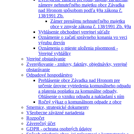
zámeny nehnuteľného majetku obce Závadka
nad Hronom spôsobom podľa §9a zákona č.
138⁄1991 Zb.
Zámer prenájmu nehnuteľného majetku
obce v zmysle zákona č. 138⁄1991 Zb. §9a
Vyhlásenie obchodnej verejnej súťaže
Oznámenie o začatí správneho konania vo veci
výrubu drevín
Oznámenia o mieste uloženia písomnosti -
Verejné vyhlášky
Verejné obstarávanie
Zverejňovanie - zmluvy, faktúry, objednávky, verejné
obstarávanie
Odpadové hospodárstvo
Prehlásenie obce Závadka nad Hronom pre
určenie úrovne vytriedenia komunálneho odpadu
a platenia poplatku za komunálne odpady,
Ohlásenie o vzniku odpadu a nakladaní s ním
Ročný výkaz o komunálnom odpade z obce
Smernice, strategické dokumenty
Všeobecne záväzné nariadenia
Rozpočet
Záverečný účet
GDPR - ochrana osobných údajov