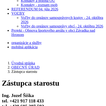
Kontakty a poloha OÚ
Kontakty - zoznam osob
REFERENDUM 04. júla 2026
VOĽBY
Voľby do orgánov samosprávnych krajov - 24. októbra
2026
Voľby do orgánov samosprávy obcí - 24. októbra 2026
Projekt - Obnova športového areálu v obci Závadka nad
Hronom
organizácie a služby
mobilná aplikácia
Úvodná stránka
OBECNÝ ÚRAD
Zástupca starostu
Zástupca starostu
Ing. Jozef Šiška
tel. +421 917 118 433