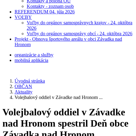
Kontakty a poloha OÚ
Kontakty - zoznam osob
REFERENDUM 04. júla 2026
VOĽBY
Voľby do orgánov samosprávnych krajov - 24. októbra
2026
Voľby do orgánov samosprávy obcí - 24. októbra 2026
Projekt - Obnova športového areálu v obci Závadka nad
Hronom
organizácie a služby
mobilná aplikácia
Úvodná stránka
OBČAN
Aktuality
Volejbalový oddiel v Závadke nad Hronom ...
Volejbalový oddiel v Závadke
nad Hronom spestril Deň obce
Závadka nad Hronom