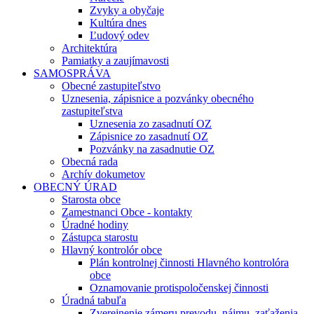
Zvyky a obyčaje
Kultúra dnes
Ľudový odev
Architektúra
Pamiatky a zaujímavosti
SAMOSPRÁVA
Obecné zastupiteľstvo
Uznesenia, zápisnice a pozvánky obecného
zastupiteľstva
Uznesenia zo zasadnutí OZ
Zápisnice zo zasadnutí OZ
Pozvánky na zasadnutie OZ
Obecná rada
Archív dokumetov
OBECNÝ ÚRAD
Starosta obce
Zamestnanci Obce - kontakty
Úradné hodiny
Zástupca starostu
Hlavný kontrolór obce
Plán kontrolnej činnosti Hlavného kontrolóra
obce
Oznamovanie protispoločenskej činnosti
Úradná tabuľa
Zverejnenie zámeru prevodu, nájmu, zaťaženia,