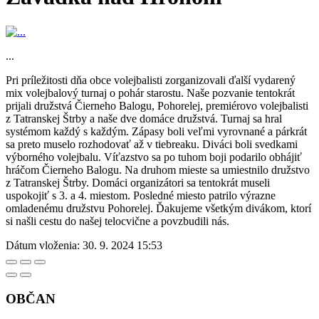
...
Pri príležitosti dňa obce volejbalisti zorganizovali ďalší vydarený
mix volejbalový turnaj o pohár starostu. Naše pozvanie tentokrát
prijali družstvá Čierneho Balogu, Pohorelej, premiérovo volejbalisti
z Tatranskej Štrby a naše dve domáce družstvá. Turnaj sa hral
systémom každý s každým. Zápasy boli veľmi vyrovnané a párkrát
sa preto muselo rozhodovať až v tiebreaku. Diváci boli svedkami
výborného volejbalu. Víťazstvo sa po tuhom boji podarilo obhájiť
hráčom Čierneho Balogu. Na druhom mieste sa umiestnilo družstvo
z Tatranskej Štrby. Domáci organizátori sa tentokrát museli
uspokojiť s 3. a 4. miestom. Posledné miesto patrilo výrazne
omladenému družstvu Pohorelej. Ďakujeme všetkým divákom, ktorí
si našli cestu do našej telocvične a povzbudili nás.
Dátum vloženia:
30. 9. 2024 15:53
OBČAN