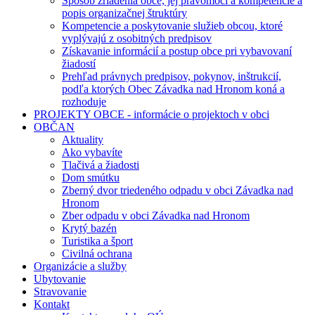
Spôsob zriadenia obce, jej právomoci a kompetencie a
popis organizačnej štruktúry
Kompetencie a poskytovanie služieb obcou, ktoré
vyplývajú z osobitných predpisov
Získavanie informácií a postup obce pri vybavovaní
žiadostí
Prehľad právnych predpisov, pokynov, inštrukcií,
podľa ktorých Obec Závadka nad Hronom koná a
rozhoduje
PROJEKTY OBCE - informácie o projektoch v obci
OBČAN
Aktuality
Ako vybavíte
Tlačivá a žiadosti
Dom smútku
Zberný dvor triedeného odpadu v obci Závadka nad
Hronom
Zber odpadu v obci Závadka nad Hronom
Krytý bazén
Turistika a šport
Civilná ochrana
Organizácie a služby
Ubytovanie
Stravovanie
Kontakt