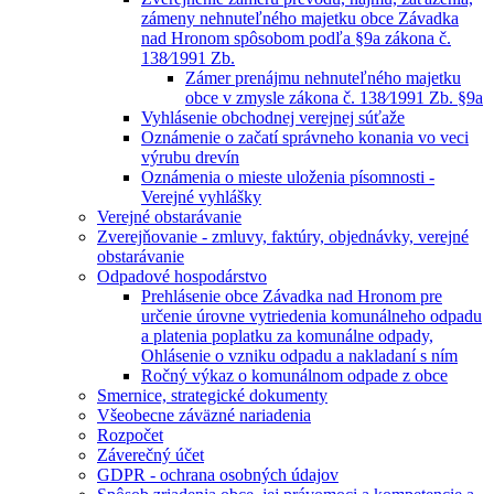
zámeny nehnuteľného majetku obce Závadka
nad Hronom spôsobom podľa §9a zákona č.
138⁄1991 Zb.
Zámer prenájmu nehnuteľného majetku
obce v zmysle zákona č. 138⁄1991 Zb. §9a
Vyhlásenie obchodnej verejnej súťaže
Oznámenie o začatí správneho konania vo veci
výrubu drevín
Oznámenia o mieste uloženia písomnosti -
Verejné vyhlášky
Verejné obstarávanie
Zverejňovanie - zmluvy, faktúry, objednávky, verejné
obstarávanie
Odpadové hospodárstvo
Prehlásenie obce Závadka nad Hronom pre
určenie úrovne vytriedenia komunálneho odpadu
a platenia poplatku za komunálne odpady,
Ohlásenie o vzniku odpadu a nakladaní s ním
Ročný výkaz o komunálnom odpade z obce
Smernice, strategické dokumenty
Všeobecne záväzné nariadenia
Rozpočet
Záverečný účet
GDPR - ochrana osobných údajov