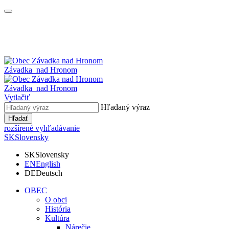
Závadka
nad Hronom
Závadka
nad Hronom
Vytlačiť
Hľadaný výraz
Hľadať
rozšírené vyhľadávanie
SK
Slovensky
SK
Slovensky
EN
English
DE
Deutsch
OBEC
O obci
História
Kultúra
Nárečie