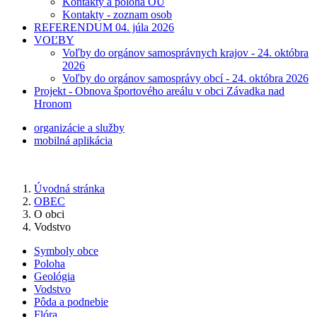
Kontakty a poloha OÚ
Kontakty - zoznam osob
REFERENDUM 04. júla 2026
VOĽBY
Voľby do orgánov samosprávnych krajov - 24. októbra
2026
Voľby do orgánov samosprávy obcí - 24. októbra 2026
Projekt - Obnova športového areálu v obci Závadka nad
Hronom
organizácie a služby
mobilná aplikácia
Úvodná stránka
OBEC
O obci
Vodstvo
Symboly obce
Poloha
Geológia
Vodstvo
Pôda a podnebie
Flóra