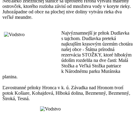
Neďaleko železničnej stanice sa uprostred Hrona vytvára malebný
ostrovček, ktorého rozloha závisí od množstva vody v koryte rieky.
Juhozápadne od obce na plochej nive doliny vytvára rieka dva
veľké meandre.
Najvýznamnejší je prítok Dudlavka
s tajchom. Dudlavka preteká
najkrajším krasovým územím chotára
našej obce - Štátna prírodná
rezervácia STOŽKY, ktoré hlbokým
údolím rozdelila na dve časti: Malá
Stožka a Veľká Stožka patriace
k Národnému parku Muránska
planina.
Ľavostranné prítoky Hronca v k. ú. Závadka nad Hronom tvorí
potok Košiare, Kohajdová, Hlboká dolina, Bezmenný, Bezmenný,
Široká, Tesná.