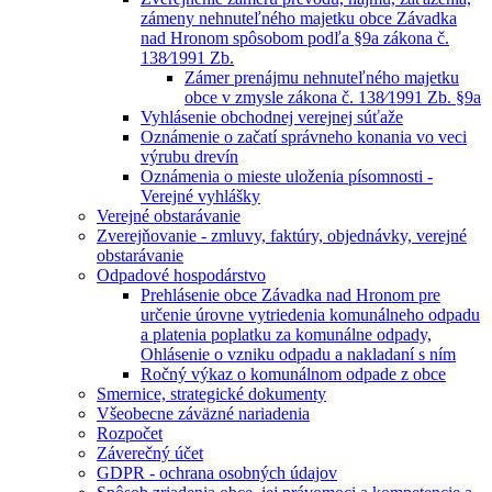
zámeny nehnuteľného majetku obce Závadka
nad Hronom spôsobom podľa §9a zákona č.
138⁄1991 Zb.
Zámer prenájmu nehnuteľného majetku
obce v zmysle zákona č. 138⁄1991 Zb. §9a
Vyhlásenie obchodnej verejnej súťaže
Oznámenie o začatí správneho konania vo veci
výrubu drevín
Oznámenia o mieste uloženia písomnosti -
Verejné vyhlášky
Verejné obstarávanie
Zverejňovanie - zmluvy, faktúry, objednávky, verejné
obstarávanie
Odpadové hospodárstvo
Prehlásenie obce Závadka nad Hronom pre
určenie úrovne vytriedenia komunálneho odpadu
a platenia poplatku za komunálne odpady,
Ohlásenie o vzniku odpadu a nakladaní s ním
Ročný výkaz o komunálnom odpade z obce
Smernice, strategické dokumenty
Všeobecne záväzné nariadenia
Rozpočet
Záverečný účet
GDPR - ochrana osobných údajov