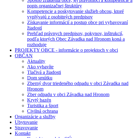
Spôsob zriadenia obce, jej právomoci a kompetencie a
popis organizačnej štruktúry
Kompetencie a poskytovanie služieb obcou, ktoré
vyplývajú z osobitných predpisov
Získavanie informácií a postup obce pri vybavovaní
žiadostí
Prehľad právnych predpisov, pokynov, inštrukcií,
podľa ktorých Obec Závadka nad Hronom koná a
rozhoduje
PROJEKTY OBCE - informácie o projektoch v obci
OBČAN
Aktuality
Ako vybavíte
Tlačivá a žiadosti
Dom smútku
Zberný dvor triedeného odpadu v obci Závadka nad
Hronom
Zber odpadu v obci Závadka nad Hronom
Krytý bazén
Turistika a šport
Civilná ochrana
Organizácie a služby
Ubytovanie
Stravovanie
Kontakt