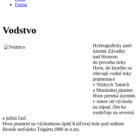
Fauna
Vodstvo
Hydrograficky patrí
územie Závadky
nad Hronom
do povodia rieky
Hron, do ktorého sa
vlievajú vodné toky
prameniace
v Nízkych Tatrách
a Muránskej planine.
Hron preteká územím
v smere od východu
na západ, čím ho
rozdeľuje na severnú
a južnú časť.
Hron pramení na východnom úpätí Kráľovej hole pod sedlom
Besník neďaleko Telgártu (980 m n.m).