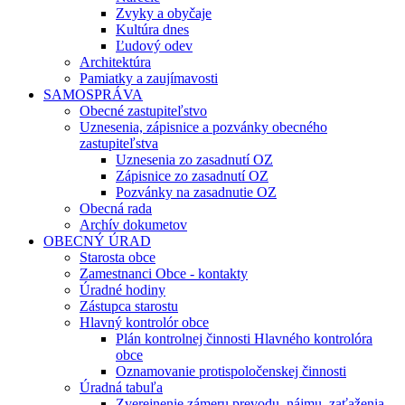
Zvyky a obyčaje
Kultúra dnes
Ľudový odev
Architektúra
Pamiatky a zaujímavosti
SAMOSPRÁVA
Obecné zastupiteľstvo
Uznesenia, zápisnice a pozvánky obecného
zastupiteľstva
Uznesenia zo zasadnutí OZ
Zápisnice zo zasadnutí OZ
Pozvánky na zasadnutie OZ
Obecná rada
Archív dokumetov
OBECNÝ ÚRAD
Starosta obce
Zamestnanci Obce - kontakty
Úradné hodiny
Zástupca starostu
Hlavný kontrolór obce
Plán kontrolnej činnosti Hlavného kontrolóra
obce
Oznamovanie protispoločenskej činnosti
Úradná tabuľa
Zverejnenie zámeru prevodu, nájmu, zaťaženia,