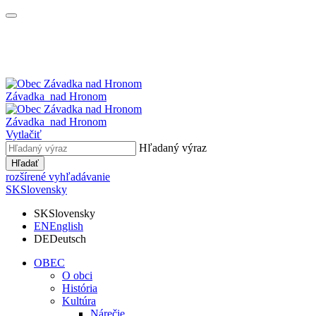
Závadka
nad Hronom
Závadka
nad Hronom
Vytlačiť
Hľadaný výraz
Hľadať
rozšírené vyhľadávanie
SK
Slovensky
SK
Slovensky
EN
English
DE
Deutsch
OBEC
O obci
História
Kultúra
Nárečie