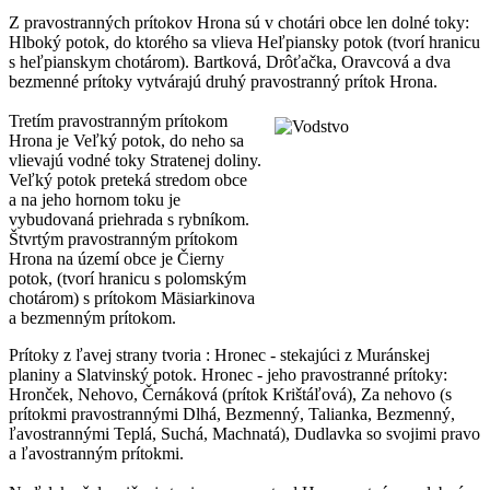
Z pravostranných prítokov Hrona sú v chotári obce len dolné toky:
Hlboký potok, do ktorého sa vlieva Heľpiansky potok (tvorí hranicu
s heľpianskym chotárom). Bartková, Drôťačka, Oravcová a dva
bezmenné prítoky vytvárajú druhý pravostranný prítok Hrona.
Tretím pravostranným prítokom
Hrona je Veľký potok, do neho sa
vlievajú vodné toky Stratenej doliny.
Veľký potok preteká stredom obce
a na jeho hornom toku je
vybudovaná priehrada s rybníkom.
Štvrtým pravostranným prítokom
Hrona na území obce je Čierny
potok, (tvorí hranicu s polomským
chotárom) s prítokom Mäsiarkinova
a bezmenným prítokom.
Prítoky z ľavej strany tvoria : Hronec - stekajúci z Muránskej
planiny a Slatvinský potok. Hronec - jeho pravostranné prítoky:
Hronček, Nehovo, Černáková (prítok Krištáľová), Za nehovo (s
prítokmi pravostrannými Dlhá, Bezmenný, Talianka, Bezmenný,
ľavostrannými Teplá, Suchá, Machnatá), Dudlavka so svojimi pravo
a ľavostranným prítokmi.